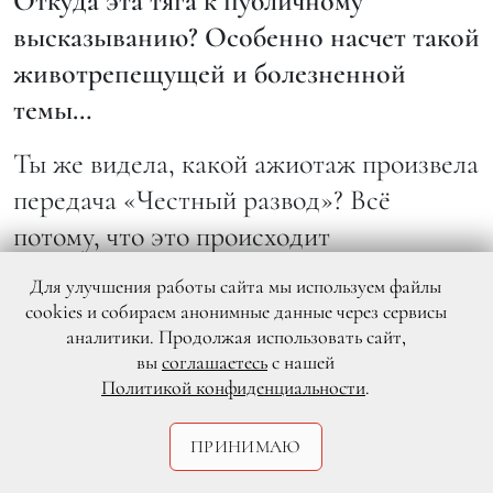
Откуда эта тяга к публичному
высказыванию? Особенно насчет такой
животрепещущей и болезненной
темы…
Ты же видела, какой ажиотаж произвела
передача «Честный развод»? Всё
потому, что это происходит
повсеместно, и я считаю, что об этой
Для улучшения работы сайта мы используем файлы
проблеме нужно говорить. Когда ты о
cookies и собираем анонимные данные через сервисы
аналитики. Продолжая использовать сайт,
ней говоришь, то тебе и самой легче
вы
соглашаетесь
с нашей
становится. Не вижу смысла об этом
Политикой конфиденциальности
.
молчать.
ПРИНИМАЮ
Это способ не только пережить