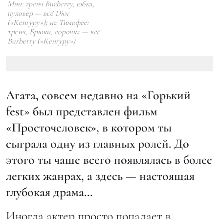
Мии: тренч Burberry, юбка,
пуловер — всё Dior
(«Кенгуру»); на Тимофее:
тренч, Брюки, сорочка — всё
Burberry («Кенгуру»)
Агата, совсем недавно на «Горький
fest» был представлен фильм
«Просточеловек», в котором ты
сыграла одну из главных ролей. До
этого ты чаще всего появлялась в более
легких жанрах, а здесь — настоящая
глубокая драма…
Иногда актер просто попадает в