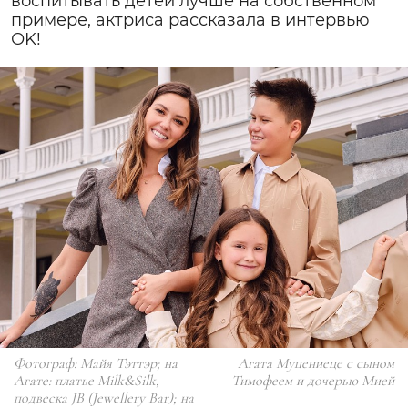
воспитывать детей лучше на собственном
примере, актриса рассказала в интервью
ОK!
Фотограф: Майя Тэттэр; на
Агата Муцениеце с сыном
Агате: платье Milk&Silk,
Тимофеем и дочерью Мией
подвеска JB (Jewellery Bar); на