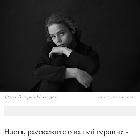
Фото: Валерий Махмудов
Анастасия Акатова
Настя, расскажите о вашей героине -