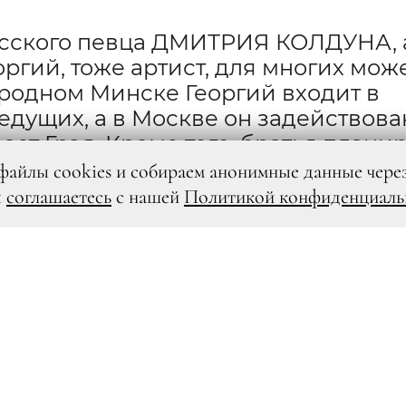
сского певца ДМИТРИЯ КОЛДУНА, а
еоргий, тоже артист, для многих мож
 родном Минске Георгий входит в
едущих, а в Москве он задействова
ает Грэя. Кроме того, братья плани
ую единицу»
файлы cookies и собираем анонимные данные чере
ы
соглашаетесь
с нашей
Политикой конфиденциаль