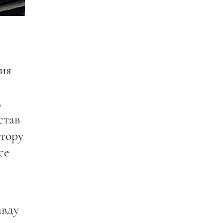
ия
ь
став
ктору
се
авду