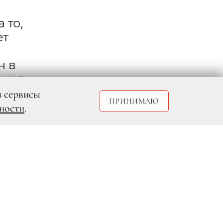
 то,
ет
н в
руют
з сервисы
ПРИНИМАЮ
ности
.