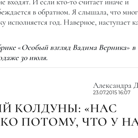
не входят. И если кто-то считает иначе и
убеждается в обратном. Я слышала, что мно
ку исполняется год. Наверное, наступает к
брике
«
Особый взгляд Вадима Верника
»
в
одаже 30 июля.
Александра 
23.07.2015 16:07
ИЙ КОЛДУНЫ: «НАС
КО ПОТОМУ, ЧТО У Н