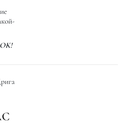
гие
акой-
 OK!
Дрига
АС