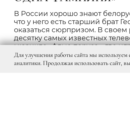
В России хорошо знают белору
что у него есть старший брат Г
оказаться сюрпризом. В своем
десятку самых известных телев
мюзикле «Алые паруса», где игр
создать «совместную творческ
Для улучшения работы сайта мы используем 
аналитики. Продолжая использовать сайт, в