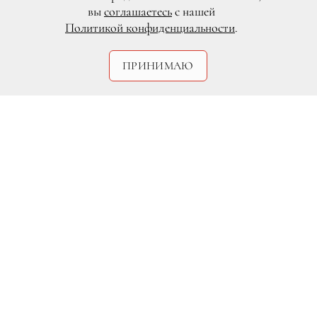
вы
соглашаетесь
с нашей
Политикой конфиденциальности
.
ПРИНИМАЮ
Matthew Hope
Вера, вы следите за модными
тенденциями, за мировым подиумом?
Хоть как-то интересоваться модой, быть
в теме меня прежде всего обязывает
работа. Если у меня под рукой
оказываются какие-либо