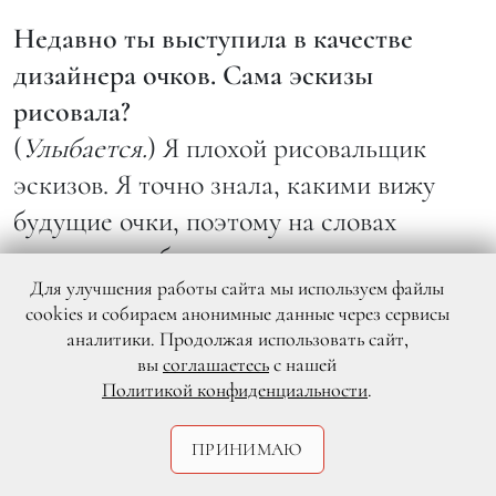
Недавно ты выступила в качестве
дизайнера очков. Сама эскизы
рисовала?
(
Улыбается.
) Я плохой рисовальщик
эскизов. Я точно знала, какими вижу
будущие очки, поэтому на словах
рассказала об этом мальчикам-
Для улучшения работы сайта мы используем файлы
специалистам. Они лучше знают, как
cookies и собираем анонимные данные через сервисы
рисовать, чтобы очки идеально сидели,
аналитики. Продолжая использовать сайт,
чтобы дужка у них крепилась там, где
вы
соглашаетесь
с нашей
Политикой конфиденциальности
.
надо, и так далее. Я была музой,
вдохновителем: «Хочу, чтобы там было
ПРИНИМАЮ
такое и круглое». Я фанат очков. У меня