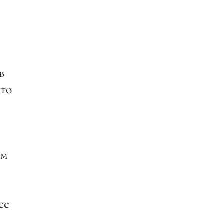
в
-то
ам
ее