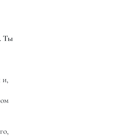
. Ты
 и,
ком
го,