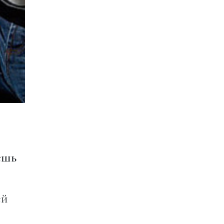
ешь
ей