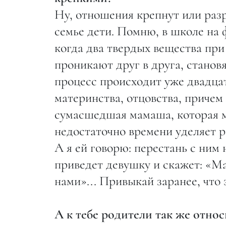
Ну, отношения крепнут или разр
семье дети. Помню, в школе на
когда два твердых вещества при
проникают друг в друга, станов
процесс происходит уже двадцат
материнства, отцовства, приче
сумасшедшая мамаша, которая муч
недостаточно времени уделяет ре
А я ей говорю: перестань с ним 
приведет девушку и скажет: «М
нами»... Привыкай заранее, что 
А к тебе родители так же относ