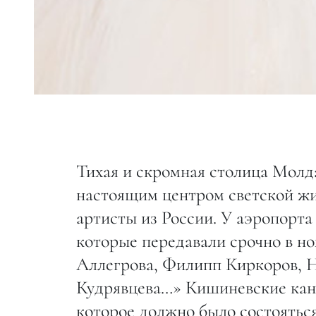
Тихая и скромная столица Мол
настоящим центром светской жи
артисты из России. У аэропорта
которые передавали срочно в но
Аллегрова, Филипп Киркоров, Н
Кудрявцева…» Кишиневские кана
которое должно было состояться 