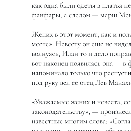
как одна были одеты в платья н
фанфары, а следом — марш Мен
Жених в этот момент, как и пол
месте». Невесту он еще не видел
волнуясь, Илан то и дело попра
вот наконец появилась она — в 
напоминало только что распуст
под руку вел ее отец Лев Манах
«Уважаемые жених и невеста, се
законодательству», — произнес
известные многим слова: «Согла
кольцами... и наконец... объявл