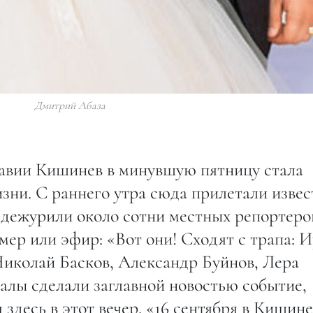
Дмитрий Абаза
давии Кишинев в минувшую пятницу стала
зни. С раннего утра сюда прилетали изве
 дежурили около сотни местных репортеро
мер или эфир: «Вот они! Сходят c трапа: 
иколай Басков, Александр Буйнов, Лера
лы сделали заглавной новостью событие,
здесь в этот вечер. «16 сентября в Кишин