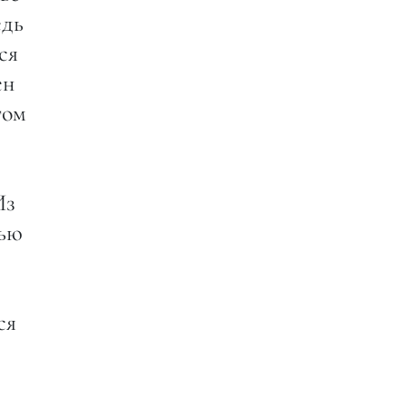
едь
ся
ен
том
Из
мью
ся