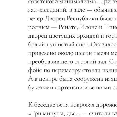
советского минимализма. При вх
зал заседаний, в зале — обычные
вечер Дворец Республики было н
родным — Ренате, Илоне и Нине 
дворец цветущих орхидей и гор
белый пушистый снег. Оказалос
привезено около шести тысяч ме
преобразившего строгий зал. Ст
фойе по периметру стояли изящ
А в центре была сооружена изящ
букетами гортензии и ветками с
К беседке вела ковровая дорожк
«Три минуты, две… — считали в