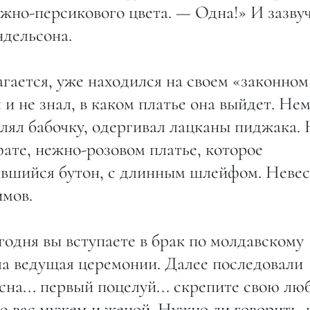
ежно-персикового цвета. — Одна!» И зазву
дельсона.
агается, уже находился на своем «законном
 и не знал, в каком платье она выйдет. Не
влял бабочку, одергивал лацканы пиджака.
фате, нежно-розовом платье, которое
ившийся бутон, с длинным шлейфом. Невес
имов.
годня вы вступаете в брак по молдавскому
ла ведущая церемонии. Далее последовали
сна... первый поцелуй... скрепите свою лю
яю вас мужем и женой. Нужно ли говорить, 