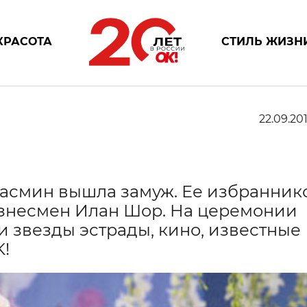
КРАСОТА
СТИЛЬ ЖИЗН
22.09.201
асмин вышла замуж. Ее избранник
изнесмен Илан Шор. На церемонии
 звезды эстрады, кино, известные
K!