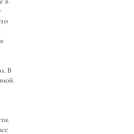
е в
т
его
о
и
з. В
иной.
ти.
все