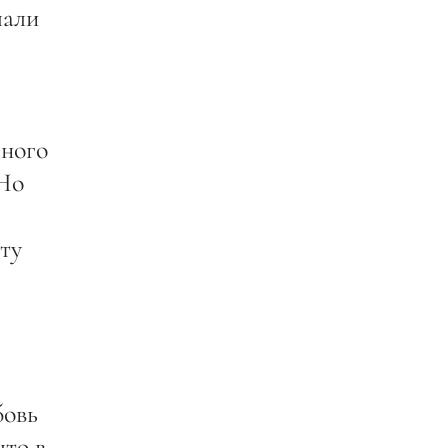
чали
много
 Но
ту
бовь
что в