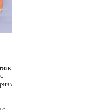
стные
в,
Ирина
еве