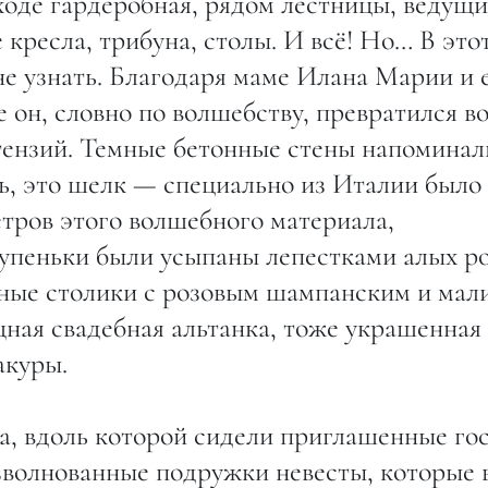
оде гардеробная, рядом лестницы, ведущи
 кресла, трибуна, столы. И всё! Но… В это
е узнать. Благодаря маме Илана Марии и 
он, словно по волшебству, превратился в
тензий. Темные бетонные стены напоминал
ь, это шелк — специально из Италии было
тров этого волшебного материала,
упеньки были усыпаны лепестками алых ро
ные столики с розовым шампанским и мал
ная свадебная альтанка, тоже украшенная
акуры.
а, вдоль которой сидели приглашенные гос
зволнованные подружки невесты, которые 