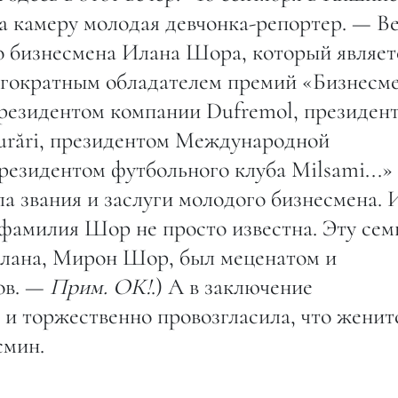
а камеру молодая девчонка-репортер. — В
го бизнесмена Илана Шора, который являет
огократным обладателем премий «Бизнесм
президентом компании Dufremol, президен
gurări, президентом Международной
езидентом футбольного клуба Milsami...»
а звания и заслуги молодого бизнесмена. 
 фамилия Шор не просто известна. Эту се
Илана, Мирон Шор, был меценатом и
ов. —
Прим. ОК!
.) А в заключение
 и торжественно провозгласила, что женит
смин.