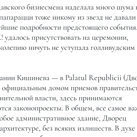
давского бизнесмена наделала много шума 
папарацци тоже никому из звезд не давали
лейшие подробности предстоящего события
! удалось присутствовать на церемонии,
иколепию ничуть не уступала голливудским
ании Кишинева — в Palatul Republicii (Дв
ся официальным домом приемов правительст
лнительной власти, здесь принимаются
ся законопроекты. В общем, все самое ва
любое административное здание, Дворец
архитектуре, без всяких излишеств. В духе