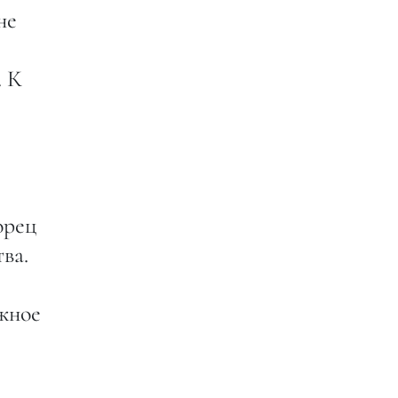
не
. К
орец
ва.
жное