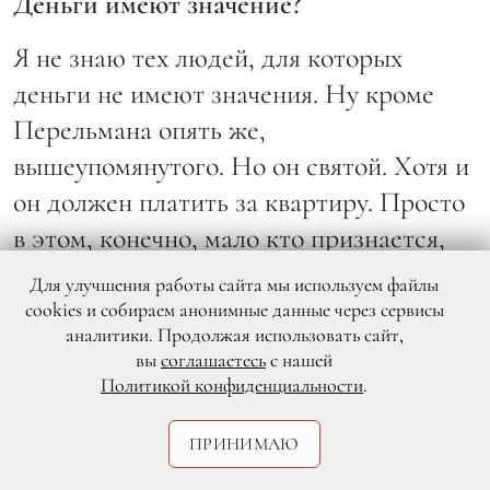
Деньги имеют значение?
Я не знаю тех людей, для которых
деньги не имеют значения. Ну кроме
Перельмана опять же,
вышеупомянутого. Но он святой. Хотя и
он должен платить за квартиру. Просто
в этом, конечно, мало кто признается,
все ж у нас за искусство радеют.
Для улучшения работы сайта мы используем файлы
cookies и собираем анонимные данные через сервисы
В сериале «Детка» у вас главная роль.
аналитики. Продолжая использовать сайт,
Вы с удовольствием снимаетесь?
вы
соглашаетесь
с нашей
Политикой конфиденциальности
.
Поначалу — да. Но сейчас я устал,
ПРИНИМАЮ
съемки затянулись надолго. Я думал, это
будет быстрее и менее трудоемко. В