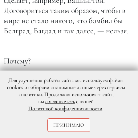
сделает, например, Вашингтон.
Договориться таким образом, чтобы в
мире не стало никого, кто бомбил бы
Белград, Багдад и так далее, — нельзя.
Почему?
Невозможен мгновенный договор всех
Для улучшения работы сайта мы используем файлы
со всеми. Любой договор — это
cookies и собираем анонимные данные через сервисы
аналитики. Продолжая использовать сайт,
самоограничение сильного, а сильный
вы
соглашаетесь
с нашей
не хочет чувствовать себя ущемленным.
Политикой конфиденциальности
.
Вот у меня, допустим, есть пистолет, а у
вас его нет. И вы говорите: «А давайте,
ПРИНИМАЮ
Сергей, не будем стрелять!». Но у вас-то