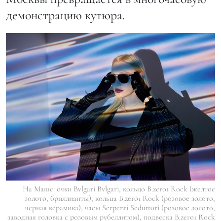
демонстрацию кутюра.
На Маше: очки Bvlgari Bvlgari, кольцо B.zero1 Rock (желтое
золото, бриллианты), кольца B.zero1 Rock (розовое золото,
черная керамика), часы Serpenti Seduttori (розовое золото,
заводная головка с розовым рубеллитом), подвеска B.zero1 Rock