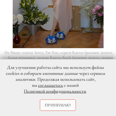
На Маше: платье Sorry, I’m Not, серьги B.zero1 (розовое золото,
белая керамика), кольцо B.zero1 Rock (розовое золото, черная
керамика), часы Octo Finissimo Automatic (корпус и браслет из
Для улучшения работы сайта мы используем файлы
титана) — всё Bvlgari
cookies и собираем анонимные данные через сервисы
аналитики. Продолжая использовать сайт,
Маша, а когда ты поняла, что ты
вы
соглашаетесь
с нашей
красивая, ну или не такая, как все?
Политикой конфиденциальности
.
Наверное, когда я прилетела из Милана
ПРИНИМАЮ
после своего первого контракта домой в