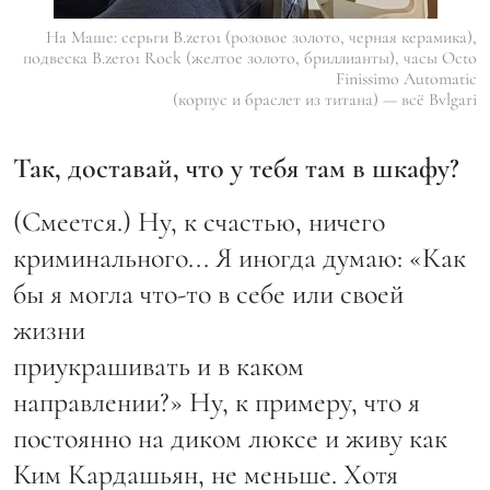
На Маше: серьги B.zero1 (розовое золото, черная керамика),
подвеска B.zero1 Rock (желтое золото, бриллианты), часы Octo
Finissimo Automatic
(корпус и браслет из титана) — всё Bvlgari
Так, доставай, что у тебя там в шкафу?
(Смеется.) Ну, к счастью, ничего
криминального... Я иногда думаю: «Как
бы я могла что-то в себе или своей
жизни
приукрашивать и в каком
направлении?» Ну, к примеру, что я
постоянно на диком люксе и живу как
Ким Кардашьян, не меньше. Хотя