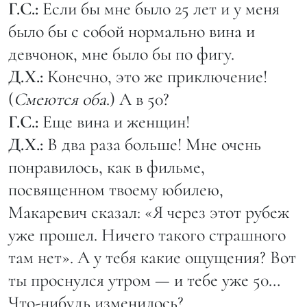
Г.С.:
Если бы мне было 25 лет и у меня
было бы с собой нормально вина и
девчонок, мне было бы по фигу.
Д.Х.:
Конечно, это же приключение!
(
Смеются
оба
.) А в 50?
Г.С.:
Еще вина и женщин!
Д.Х.:
В два раза больше! Мне очень
понравилось, как в фильме,
посвященном твоему юбилею,
Макаревич сказал: «Я через этот рубеж
уже прошел. Ничего такого страшного
там нет». А у тебя какие ощущения? Вот
ты проснулся утром — и тебе уже 50…
Что-нибудь изменилось?