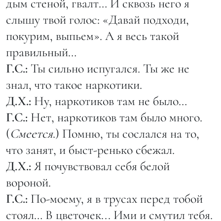
дым стеной, гвалт… И сквозь него я
слышу твой голос: «Давай подходи,
покурим, выпьем». А я весь такой
правильный…
Г.С.:
Ты сильно испугался. Ты же не
знал, что такое наркотики.
Д.Х.:
Ну, наркотиков там не было…
Г.С.:
Нет, наркотиков там было много.
(
Смеется
.) Помню, ты сослался на то,
что занят, и быст-ренько сбежал.
Д.Х.:
Я почувствовал себя белой
вороной.
Г.С.:
По-моему, я в трусах перед тобой
стоял… В цветочек... Ими и смутил тебя.