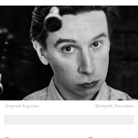
Георгий Кардава
Дмитрий Лысенков