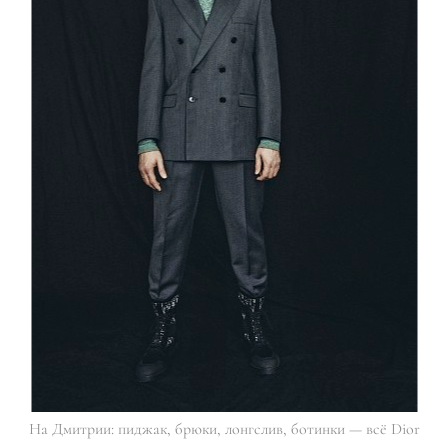
На Дмитрии: пиджак, брюки, лонгслив, ботинки — всё Dior