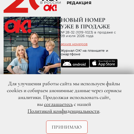
РЕДАКЦИЯ
НОВЫЙ НОМЕР
УЖЕ В ПРОДАЖЕ
№ 28-32 (1019-1023) в продаже с
09 июля 2026 года
архив номеров
Журнал OK! на планшете и
смартфоне
Для улучшения работы сайта мы используем файлы
cookies и собираем анонимные данные через сервисы
аналитики. Продолжая использовать сайт,
вы
соглашаетесь
с нашей
Политикой конфиденциальности
.
© 2026 ООО «ХИТ ТВ» Все права защищены. 16+
Политика конфиденциальности
Согласие пользователя сайта на обработку персональных данных
ПРИНИМАЮ