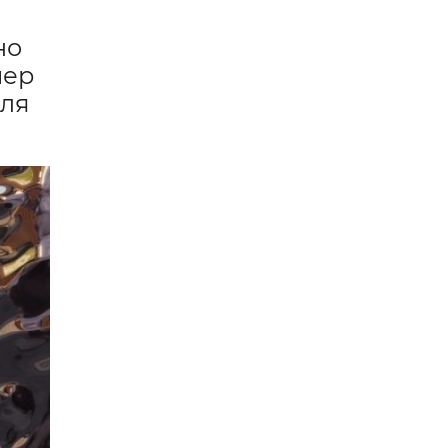
но
чер
еля