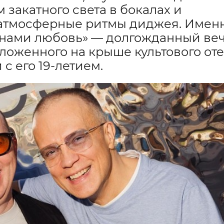
 закатного света в бокалах и
 атмосферные ритмы диджея. Имен
 нами любовь» — долгожданный ве
оложенного на крыше культового от
с его 19-летием.