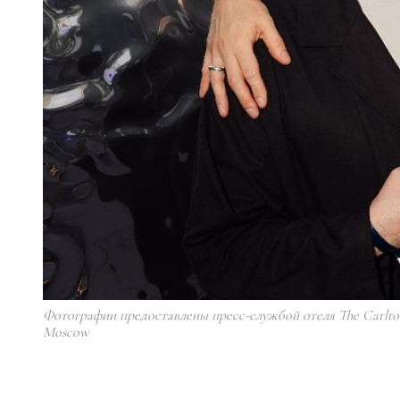
Фотографии предоставлены пресс-службой отеля The Carlto
Moscow