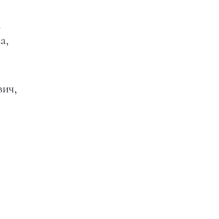
,
а,
ич,