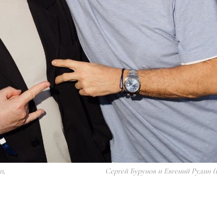
n,
Сергей Бурунов и Евгений Рудин (