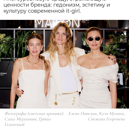
ценности бренда: гедонизм, эстетику и
культуру современной it-girl.
Фотографы (светская хроника):
Елена Пинская, Катя Мухина,
Саша Мурашкин, Гриша
Снежана Георгиева
Галантный