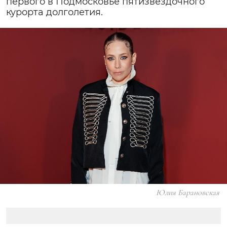
первого в Подмосковье пятизвездочного
курорта долголетия.
Юлия Барановская