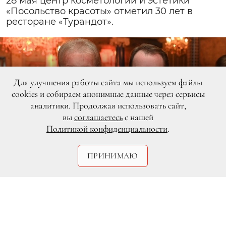
28 мая центр косметологии и эстетики
«Посольство красоты» отметил 30 лет в
ресторане «Турандот».
Для улучшения работы сайта мы используем файлы
cookies и собираем анонимные данные через сервисы
аналитики. Продолжая использовать сайт,
вы
соглашаетесь
с нашей
Политикой конфиденциальности
.
ПРИНИМАЮ
Фотографы: Иван Мудров,
Андрей Деллос, Евгений
Артём Иванов, Роман Ерофеев
Миронов