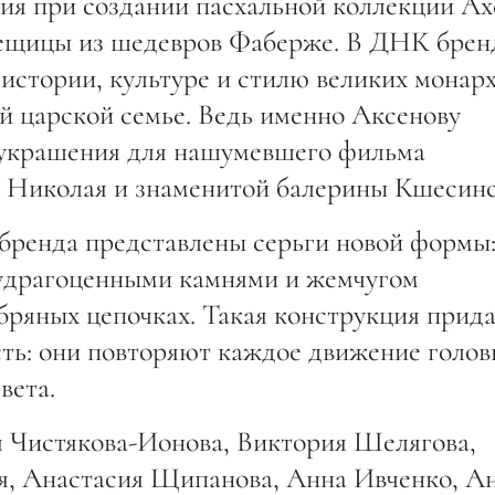
ия при создании пасхальной коллекции Ax
вещицы из шедевров Фаберже. В ДНК брен
истории, культуре и стилю великих монар
ой царской семье. Ведь именно Аксенову
 украшения для нашумевшего фильма
а Николая и знаменитой балерины Кшесинс
 бренда представлены серьги новой формы
удрагоценными камнями и жемчугом
бряных цепочках. Такая конструкция прид
ь: они повторяют каждое движение голов
вета.
 Чистякова-Ионова, Виктория Шелягова,
я, Анастасия Щипанова, Анна Ивченко, А