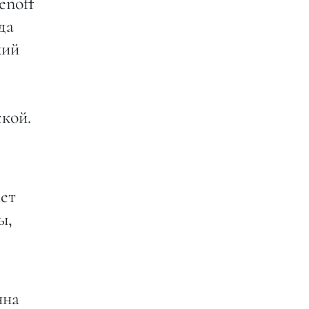
enoff
да
хий
кой.
:
ает
ы,
нна