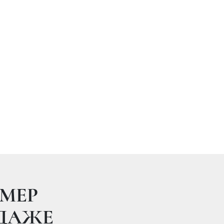
7 17:04
А