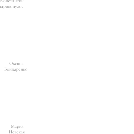
Константин
дрикопулос
Оксана
Бондаренко
Мария
Невская