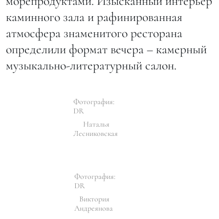
морепродуктами. Изысканный интерьер
каминного зала и рафинированная
атмосфера знаменитого ресторана
определили формат вечера – камерный
музыкально-литературный салон.
Фотография:
DR
Наталья
Лесниковская
Фотография:
DR
Виктория
Андреянова