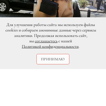
Для улучшения работы сайта мы используем файлы
cookies и собираем анонимные данные через сервисы
аналитики. Продолжая использовать сайт,
вы
соглашаетесь
с нашей
Политикой конфиденциальности
.
ПРИНИМАЮ
All Over Press
Лив Тайлер (Liv Tyler)
родила сына
своему гражданскому мужу,
футбольному агенту Дэйву Гарднеру,