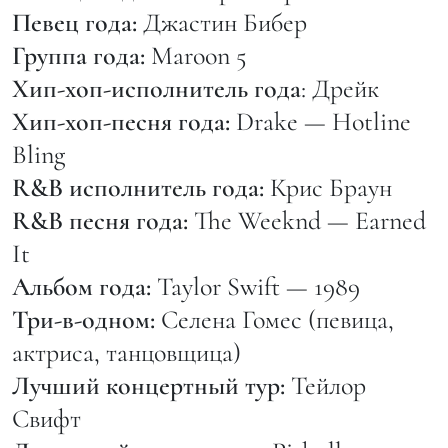
Певец года:
Джастин Бибер
Группа года:
Maroon 5
Хип-хоп-исполнитель года
: Дрейк
Хип-хоп-песня года:
Drake — Hotline
Bling
R&B исполнитель года:
Крис Браун
R&B песня года:
The Weeknd — Earned
It
Альбом года:
Taylor Swift — 1989
Три-в-одном:
Селена Гомес (певица,
актриса, танцовщица)
Лучший концертный тур:
Тейлор
Свифт