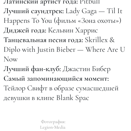
Латинский артист года:
Pitbull
Лучший саундтрек:
Lady Gaga — Til It
Happens To You (фильм «Зона охоты»)
Диджей года:
Кельвин Харрис
Танцевальная песня года:
Skrillex &
Diplo with Justin Bieber — Where Are U
Now
Лучший фан-клуб:
Джастин Бибер
Самый запоминающийся момент:
Тейлор Свифт в образе сумасшедшей
девушки в клипе Blank Spac
Фотография:
Legion-Media