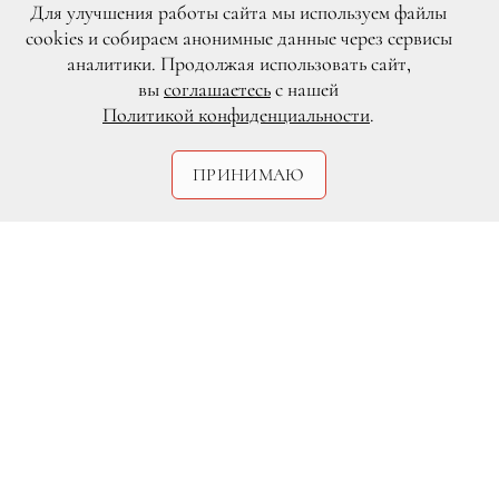
Для улучшения работы сайта мы используем файлы
cookies и собираем анонимные данные через сервисы
аналитики. Продолжая использовать сайт,
вы
соглашаетесь
с нашей
Политикой конфиденциальности
.
DR
ПРИНИМАЮ
В рестобаре Andy`s состоялась
церемония вручения кинопремии Insta
Cinema Awards. В этот вечер
награждали самых активных
пользователей Instagram в сфере кино и
шоу-бизнеса.