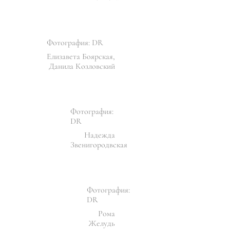
Фотография: DR
Елизавета Боярская,
Данила Козловский
Фотография:
DR
Надежда
Звенигородвская
Фотография:
DR
Рома
Желудь