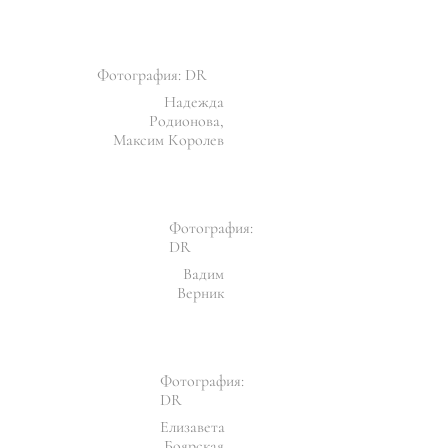
Фотография: DR
Надежда
Родионова,
Максим Королев
Фотография:
DR
Вадим
Верник
Фотография:
DR
Елизавета
Боярская