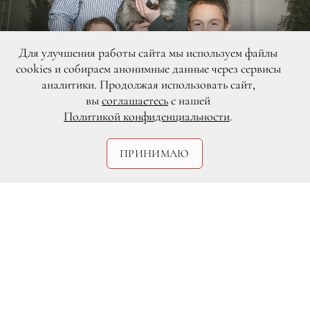
Для улучшения работы сайта мы используем файлы
cookies и собираем анонимные данные через сервисы
аналитики. Продолжая использовать сайт,
вы
соглашаетесь
с нашей
Политикой конфиденциальности
.
ПРИНИМАЮ
DR
23 декабря состоялся предпремьерный
показ самого необычного новогоднего
проекта — «Елки в Зазеркалье» в
Особняке Салтыковых-Чертковых в