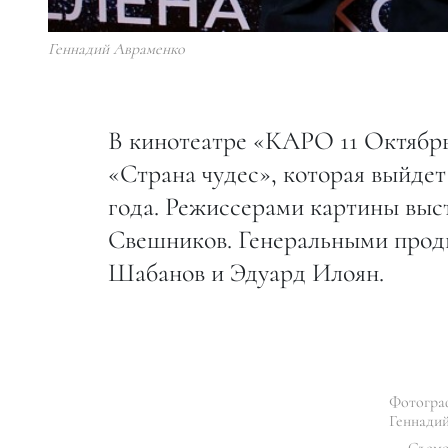
Геннадий Авраменко
В кинотеатре «КАРО 11 Октябрь
«Страна чудес», которая выйдет
года. Режиссерами картины вы
Свешников. Генеральными продю
Шабанов и Эдуард Илоян.
Фотогра
Геннади
Съемо