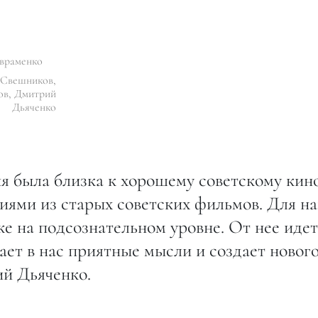
враменко
 Свешников,
ов, Дмитрий
Дьяченко
я была близка к хорошему советскому кино
иями из старых советских фильмов. Для н
же на подсознательном уровне. От нее идет
вает в нас приятные мысли и создает новог
й Дьяченко.