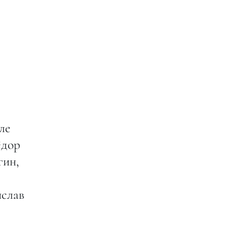
ле
ёдор
гин,
ислав