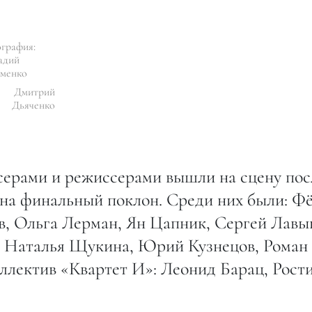
графия:
адий
менко
Дмитрий
Дьяченко
серами и режиссерами вышли на сцену пос
 на финальный поклон. Среди них были: Ф
, Ольга Лерман, Ян Цапник, Сергей Лавы
, Наталья Щукина, Юрий Кузнецов, Роман
ллектив «Квартет И»: Леонид Барац, Рост