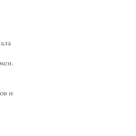
чала
мен.
ов и