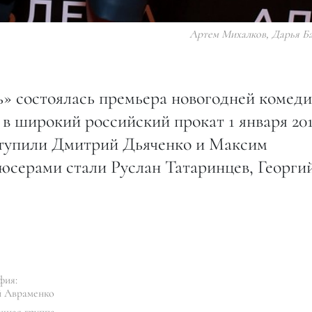
Артем Михалков, Дарья Б
» состоялась премьера новогодней комед
 в широкий российский прокат 1 января 20
ступили Дмитрий Дьяченко и Максим
серами стали Руслан Татаринцев, Георги
фия:
й Авраменко
чная группа