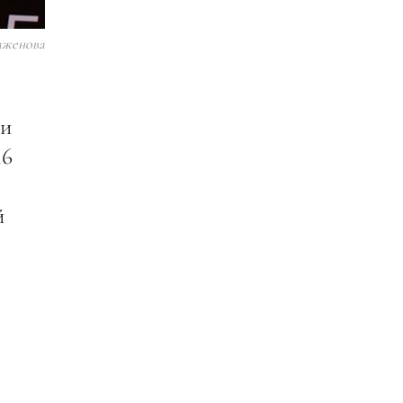
аженова
ии
16
й