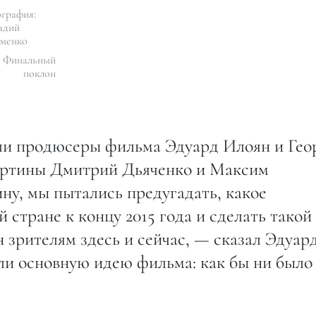
графия:
адий
менко
Финальный
поклон
ли продюсеры фильма Эдуард Илоян и Гео
артины Дмитрий Дьяченко и Максим
ну, мы пытались предугадать, какое
 стране к концу 2015 года и сделать такой
 зрителям здесь и сейчас, — сказал Эдуар
ли основную идею фильма: как бы ни было