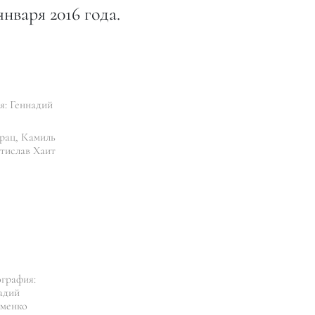
января 2016 года.
: Геннадий
рац, Камиль
тислав Хаит
графия:
адий
менко