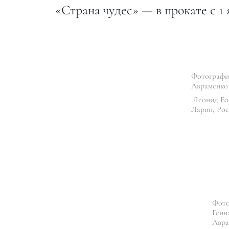
«Страна чудес» — в прокате с 1 
Фотография
Авраменко
Леонид Ба
Ларин, Рос
Фото
Генн
Авра