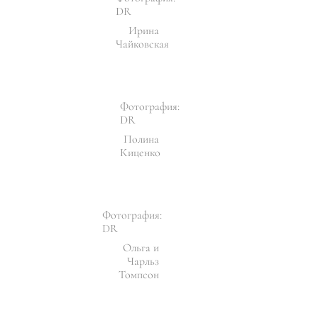
DR
Ирина
Чайковская
Фотография:
DR
Полина
Киценко
Фотография:
DR
Ольга и
Чарльз
Томпсон