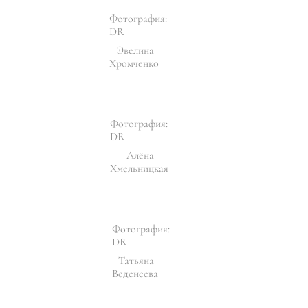
Фотография:
DR
Эвелина
Хромченко
Фотография:
DR
Алёна
Хмельницкая
Фотография:
DR
Татьяна
Веденеева