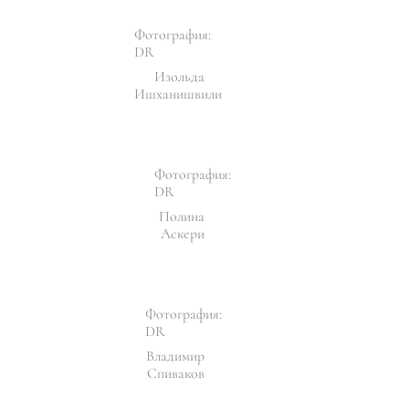
Фотография:
DR
Изольда
Ишханишвили
Фотография:
DR
Полина
Аскери
Фотография:
DR
Владимир
Спиваков