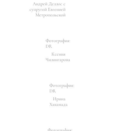
Андрей Деллос с
супругой Евгенией
Метропольской
Фотография:
DR
Ксения
Чилингарова
Фотография:
DR
Ирина
Хакамада
Фотография: