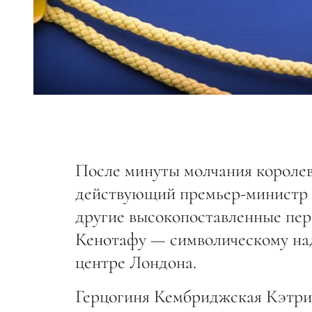
После минуты молчания королева
действующий премьер-министр 
другие высокопоставленные пер
Кенотафу — символическому на
центре Лондона.
Герцогиня Кембриджская Кэтрин