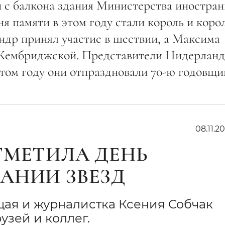
и с балкона здания Министерства иностра
я памяти в этом году стали король и коро
др принял участие в шествии, а Максима
 Кембриджской. Представители Нидерланд
 этом году они отпраздновали 70-ю годовщи
08.11.20
ТМЕТИЛА ДЕНЬ
АНИИ ЗВЕЗД
ая и журналистка Ксения Собчак
узей и коллег.