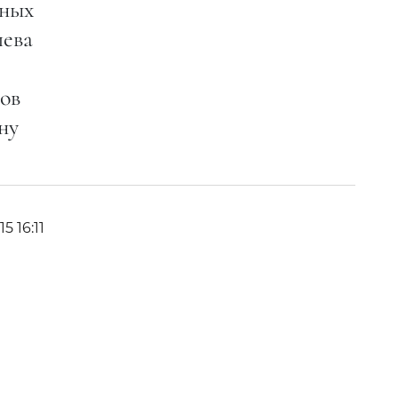
нных
лева
ов
ну
15 16:11