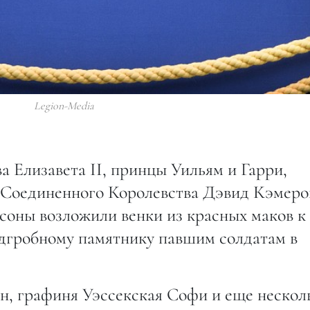
Legion-Media
 Елизавета II, принцы Уильям и Гарри,
Соединенного Королевства Дэвид Кэмеро
соны возложили венки из красных маков к
дгробному памятнику павшим солдатам в
, графиня Уэссекская Софи и еще нескол