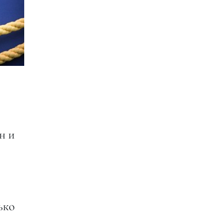
н и
ько