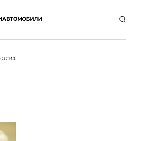
И
АВТОМОБИЛИ
аева