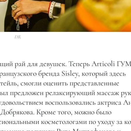
DR
щий рай для девушек. Теперь Articoli ГУ
анцузского бренда Sisley, который здесь
ктейль, смогли оценить представленные
был предложен релаксирующий массаж рук
удовольствием воспользовались актриса А
 Добрякова. Кроме того, можно было
сиональными косметологами по уходу за к