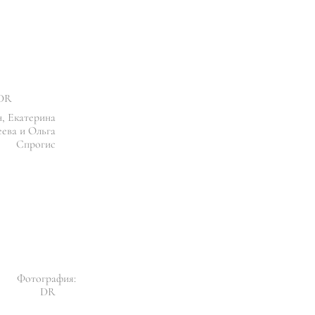
 DR
, Екатерина
ева и Ольга
Спрогис
Фотография:
DR