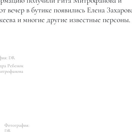
ормацию получили Рита Митрофанова и
от вечер в бутике появились Елена Захаров
еева и многие другие известные персоны.
фия: DR
дра Ребенок
Митрофанова
Фотография:
DR