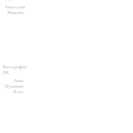
Анастасия
Макеева
Фотография:
DR
Анна
Цуканова
-Котт