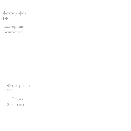
Фотография:
DR
Екатерина
Вуличенко
Фотография:
DR
Елена
Захарова