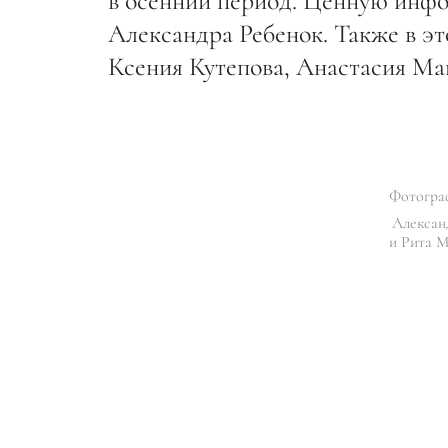
в осенний период. Ценную инф
Александра Ребенок. Также в эт
Ксения Кутепова, Анастасия Мак
Фотогра
Алексан
и Рита 