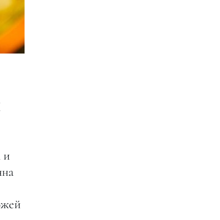
М
 и
нна
ожей