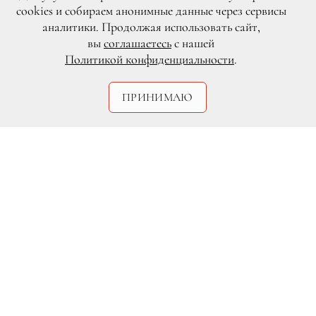
cookies и собираем анонимные данные через сервисы
аналитики. Продолжая использовать сайт,
вы
соглашаетесь
с нашей
Политикой конфиденциальности
.
ПРИНИМАЮ
DR
Константин и Ольга
Андрикопулос, Антон Беляев
В «Крокус Сити Молле» состоялось
торжественное открытие сезона осень-
зима 2015/16. Специальными гостями
«Дня итальянских премьер» стали
легендарный итальянский фотограф,
«король папарацци» Рино Барилари и