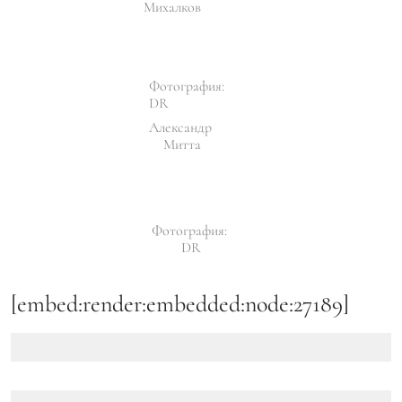
Михалков
Фотография:
DR
Александр
Митта
Фотография:
DR
[embed:render:embedded:node:27189]