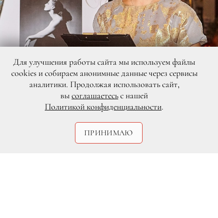
Для улучшения работы сайта мы используем файлы
cookies и собираем анонимные данные через сервисы
аналитики. Продолжая использовать сайт,
вы
соглашаетесь
с нашей
DR
Политикой конфиденциальности
.
ПРИНИМАЮ
В ресторане La Prima состоялся вечер
авторского проекта Натальи Бондиной
«ТРЕНД: БАЛЕТ. Опус 2». Вечер был
посвящен памяти легендарной
балерины Майи Плисецкой. Программу