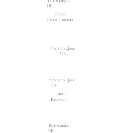
Фотография:
DR
Олеся
Судзиловская
Фотография:
DR
Фотография:
DR
Елена
Князева
Фотография:
DR