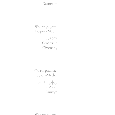
Хадженс
Фотография:
Legion-Media
Джоан
Смоллс в
Givenchy
Фотография:
Legion-Media
Би Шаффер
и Анна
Винтур
Фотография: