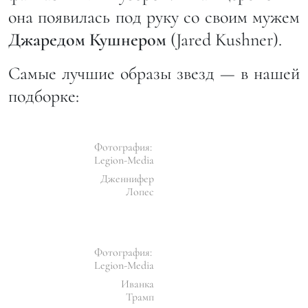
она появилась под руку со своим мужем
Джаредом Кушнером
(Jared Kushner).
Самые лучшие образы звезд — в нашей
подборке:
Фотография:
Legion-Media
Дженнифер
Лопес
Фотография:
Legion-Media
Иванка
Трамп