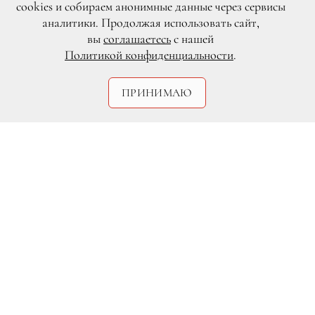
cookies и собираем анонимные данные через сервисы
аналитики. Продолжая использовать сайт,
вы
соглашаетесь
с нашей
Политикой конфиденциальности
.
ПРИНИМАЮ
DR
1 апреля в московском ресторане Duran
Bar состоялась премьера клипа Егора
Крида на новую композицию
«Невеста». Увидеть «невесту» автора
хита «Самая-самая» съехались
представители столичного бомонда.