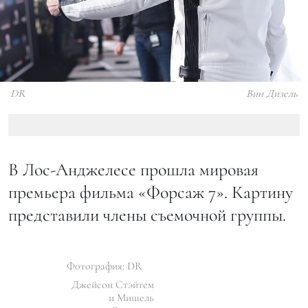
DR
Вин Дизель
В Лос-Анджелесе прошла мировая
премьера фильма «Форсаж 7». Картину
представили члены съемочной группы.
Фотография: DR
Джейсон Стэйтем
и Мишель