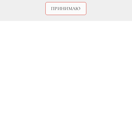
ПРИНИМАЮ
DR
В Англии состоялось вручение
национальной музыкальной премии Brit
Awards 2015. Красочную церемонию,
прошедшую на лондонском стадионе
O2 Arena открыло эффектное