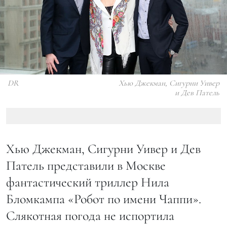
DR
Хью Джекман, Сигурни Уивер
и Дев Патель
Хью Джекман, Сигурни Уивер и Дев
Патель представили в Москве
фантастический триллер Нила
Бломкампа «Робот по имени Чаппи».
Слякотная погода не испортила