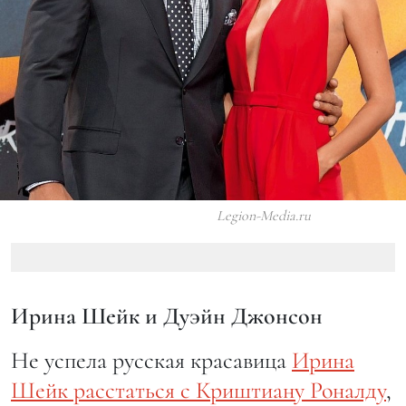
Legion-Media.ru
Ирина Шейк и Дуэйн Джонсон
Не успела русская красавица
Ирина
Шейк расстаться с Криштиану Роналду
,