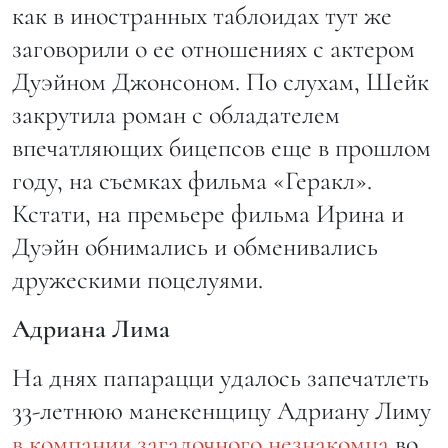
как в иностранных таблоидах тут же
заговорили о ее отношениях с актером
Дуэйном Джонсоном. По слухам, Шейк
закрутила роман с обладателем
впечатляющих бицепсов еще в прошлом
году, на съемках фильма «Геракл».
Кстати, на премьере фильма Ирина и
Дуэйн обнимались и обменивались
дружескими поцелуями.
Адриана Лима
На днях папарацци удалось запечатлеть
33-летнюю манекенщицу Адриану Лиму
в компании загадочного незнакомца
во