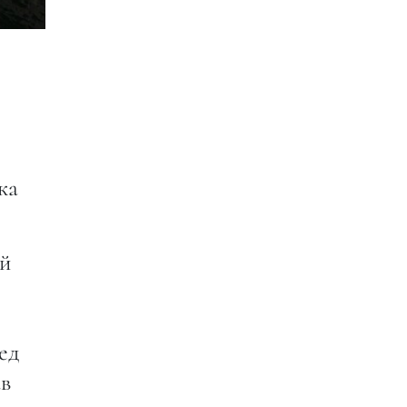
ка
ей
ед
ав