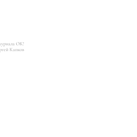
журнала ОК!
ргей Капков