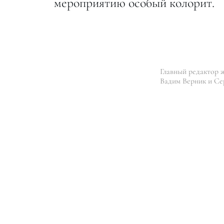
мероприятию особый колорит.
Главный редактор 
Вадим Верник и Се