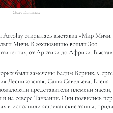
Ольга Зиновская
ы Artplay открылась выставка «Мир Мичи.
льги Мичи. В экспозицию вошли З00
онтинентах, от Арктики до Африки. Выстав
торых были замечены Вадим Верник, Серг
ия Лесниковская, Саша Савельева, Елена
 пожаловали представители племени масаи,
 и на севере Танзании. Они появились пер
ах и исполнили африканские танцы, прид