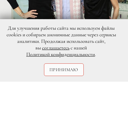
Для улучшения работы сайта мы используем файлы
cookies и собираем анонимные данные через сервисы
аналитики. Продолжая использовать сайт,
вы
соглашаетесь
с нашей
Политикой конфиденциальности
.
ПРИНИМАЮ
DR
Светскую Москву уже ничем не
удивишь. Грандиозный размах
мероприятий перестает волновать, а