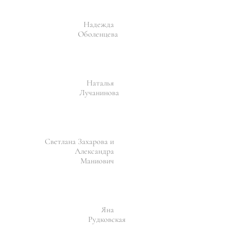
Надежда
Оболенцева
Наталья
Лучанинова
Светлана Захарова и
Александра
Маниович
Яна
Рудковская