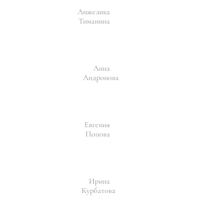
Анжелика
Тиманина
Анна
Андронова
Евгения
Попова
Ирина
Курбатова