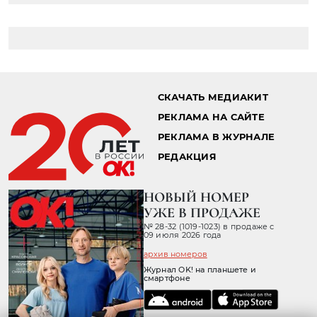
Главная страница
Звезды
Хроника
02.07.2014 17:07
СЕЗОН ВЕЧЕРИНОК ОТКРЫТ!
20 июня на площадке Института медиа,
архитектуры и дизайна «Стрелка»
состоялась первая летняя вечеринка нового
сезона SelectorLiveBeefeaterSessions для
ярких и искушенных ценителей актуальной
британской музыки