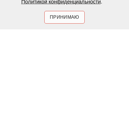
Политикой конфиденциальности
.
ПРИНИМАЮ
REX/Shutterstock
Дженнифер Лопес
Награду за лучшую режиссуру
получил Квентин Тарантино за
фильм «Однажды в... Голливуде».
Актер Антонио Бандерас назван в