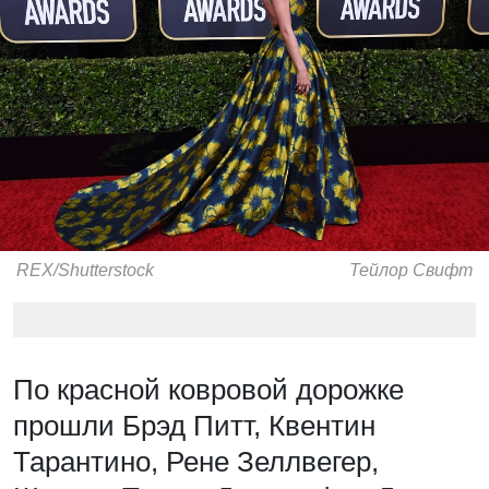
REX/Shutterstock
Тейлор Свифт
По красной ковровой дорожке
прошли Брэд Питт, Квентин
Тарантино, Рене Зеллвегер,