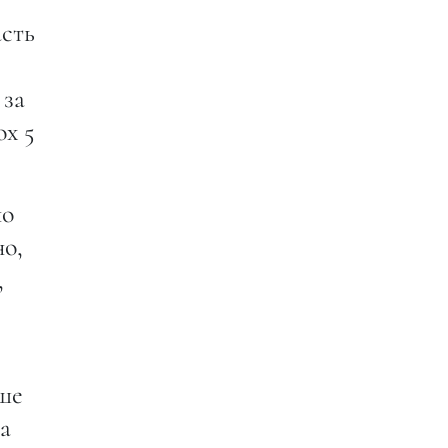
асть
 за
ox 5
но
но,
,
чше
на