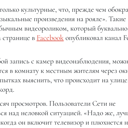
олько культурные, что, прежде чем обокр
зыкальные произведения на рояле». Такие
бычным видеороликом, который буквально
а странице в
Facebook
опубликовал канал F
ой запись с камер видеонаблюдения, мож
тся в комнату к местным жителям через ок
попытках выяснить, что происходит на улице
корд.
сяч просмотров. Пользователи Сети не
ся над неловкой ситуацией. «Надо же, лу
 когда он включит телевизор и плюхнется 