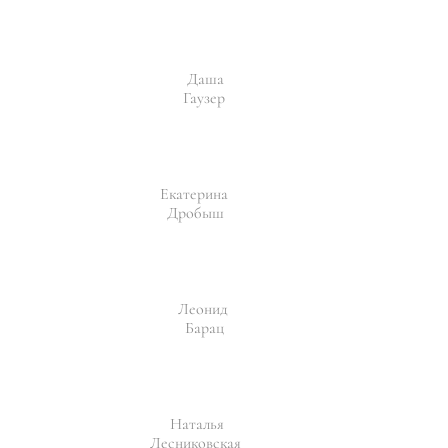
Даша
Гаузер
Екатерина
Дробыш
Леонид
Барац
Наталья
Лесниковская