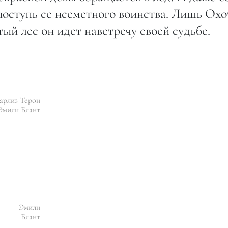
поступь ее несметного воинства. Лишь Ох
тый лес он идет навстречу своей судьбе.
рлиз Терон
Эмили Блант
Эмили
Блант