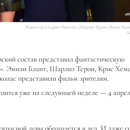
Режиссер Седрик Николас, Шарлиз Терон Эмили Блан
Х
рский состав представил фантастическую
». Эмили Блант, Шарлиз Терон, Крис Хем
олас представили фильм зрителям.
оится уже на следующей неделе — 4 апрел
екрасной девы обращается в лед. И даже с