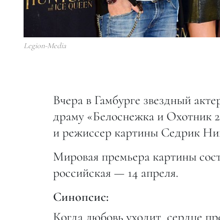
Legion-Media
Вчера в Гамбурге звездный акте
драму «Белоснежка и Охотник 2
и режиссер картины Седрик Ник
Мировая премьера картины сост
российская — 14 апреля.
Синопсис:
Когда любовь уходит, сердце пр