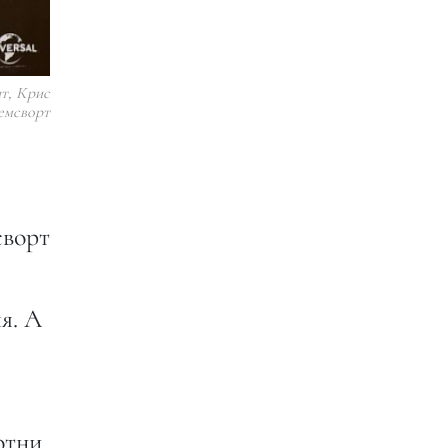
т, Крис
емсворт
сворт
я. А
отни