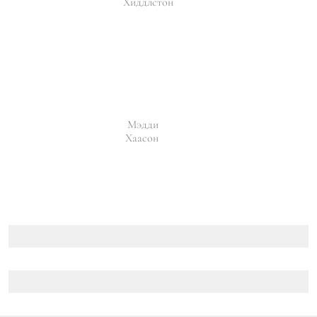
Хиддлстон
Мэдди
Хаасон