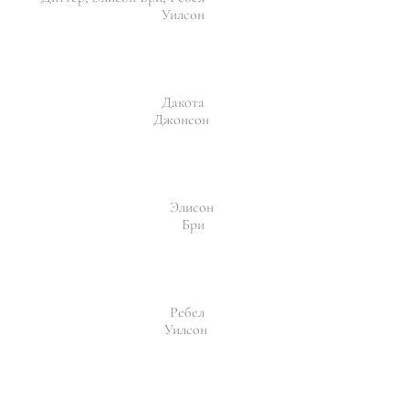
Уилсон
Дакота
Джонсон
Элисон
Бри
Ребел
Уилсон