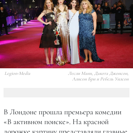
Legion-Media
Лесли Манн, Дакота Джонсон,
Алисон Бри и Ребель Уилсон
В Лондоне прошла премьера комедии
«В активном поиске». На красной
дорожке картину представляли главные