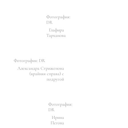
Фотография:
DR
Глафира
Тарханова
Фотография: DR
Александра Стриженова
(крайняя справа) с
подругой
Фотография:
DR
Ирина
Пегова