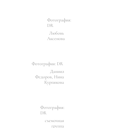
Фотография:
DR
Любовь
Аксенова
Фотография: DR
Даниил
Федоров, Нина
Курпякова
Фотография:
DR
съемочная
группа