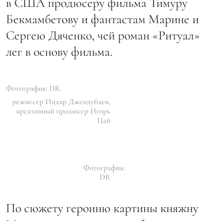
в США продюсеру фильма Тимуру
Бекмамбетову и фантастам Марине и
Сергею Дяченко, чей роман «Ритуал»
лег в основу фильма.
Фотография: DR
режиссер Индар Джендубаев,
креативный продюсер Игорь
Цай
Фотография:
DR
По сюжету героиню картины княжну