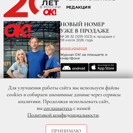
РЕДАКЦИЯ
НОВЫЙ НОМЕР
УЖЕ В ПРОДАЖЕ
№ 28-32 (1019-1023) в продаже с
09 июля 2026 года
архив номеров
Журнал OK! на планшете и
смартфоне
Для улучшения работы сайта мы используем файлы
cookies и собираем анонимные данные через сервисы
аналитики. Продолжая использовать сайт,
вы
соглашаетесь
с нашей
Политикой конфиденциальности
.
© 2026 ООО «ХИТ ТВ» Все права защищены. 16+
Политика конфиденциальности
Согласие пользователя сайта на обработку персональных данных
ПРИНИМАЮ