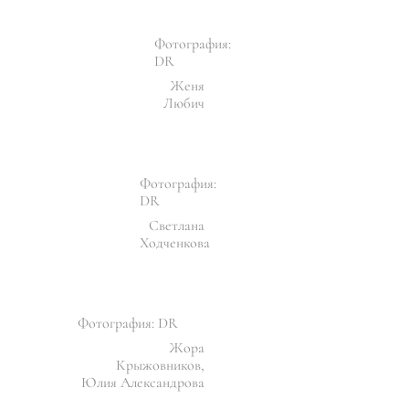
Фотография:
DR
Женя
Любич
Фотография:
DR
Светлана
Ходченкова
Фотография: DR
Жора
Крыжовников,
Юлия Александрова