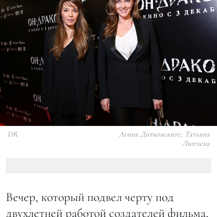
DR
Агния Дитковските, Татьяна
Лютаева
Вечер, который подвел черту под
двухлетней работой создателей фильма,