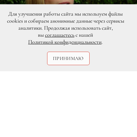
Для улучшения работы сайта мы используем файлы
cookies и собираем анонимные данные через сервисы
аналитики. Продолжая использовать сайт,
вы
соглашаетесь
с нашей
Политикой конфиденциальности
.
Legion-Media
ПРИНИМАЮ
Вчера вечером, 17 ноября, в нью-
йоркском Музее современного
искусства прошел ежегодный
торжественный гала-вечер Film Benefit.
В этом году в центре внимания
оказалась
Кейт Бланшетт
, именно она