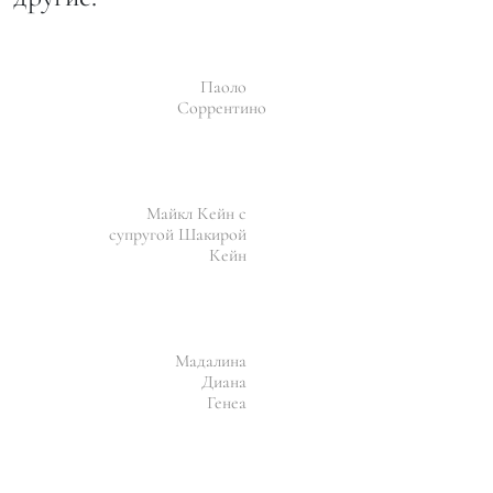
Паоло
Соррентино
Майкл Кейн с
супругой Шакирой
Кейн
Мадалина
Диана
Генеа