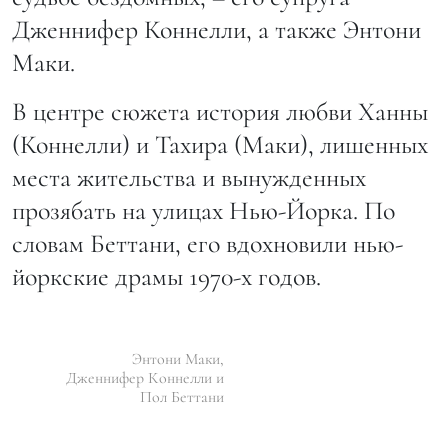
Дженнифер Коннелли, а также Энтони
Маки.
В центре сюжета история любви Ханны
(Коннелли) и Тахира (Маки), лишенных
места жительства и вынужденных
прозябать на улицах Нью-Йорка. По
словам Беттани, его вдохновили нью-
йоркские драмы 1970-х годов.
Энтони Маки,
Дженнифер Коннелли и
Пол Беттани