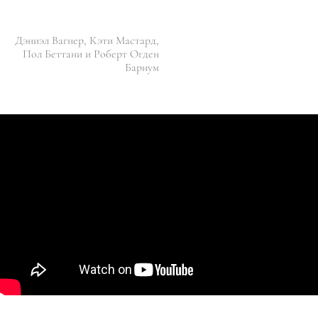
Дэниэл Вагнер, Кэти Мастард,
Пол Беттани и Роберт Огден
Барнум