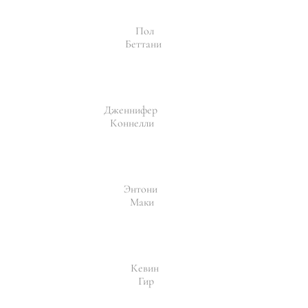
Пол
Беттани
Дженнифер
Коннелли
Энтони
Маки
Кевин
Гир