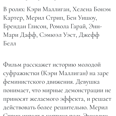
В ролях: Кэри Маллиган, Хелена Бонэм
Картер, Мерил Стрип, Бен Уишоу,
Брендан Глисон, Ромола Гарай, Энн-
Мари Дафф, Сэмюэл Уэст, Джефф
Белл
Фильм расскажет историю молодой
суфражистки (Кэри Маллиган) на заре
феминистского движения. Девушка
понимает, что мирные демонстрации не
приносят желаемого эффекта, и решает
действовать более решительно. Мерил
Стрип играет в картине роль Эммелин