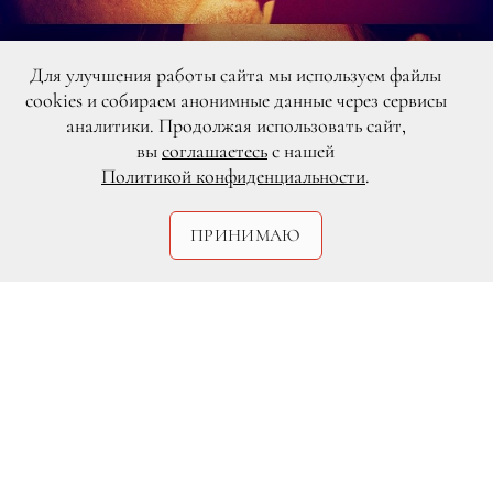
Для улучшения работы сайта мы используем файлы
cookies и собираем анонимные данные через сервисы
аналитики. Продолжая использовать сайт,
вы
соглашаетесь
с нашей
Политикой конфиденциальности
.
Legion-Media
ПРИНИМАЮ
Лондонский кинофестиваль
продолжается. Вчера вечером на
красной дорожке появились две
прекрасные звездные пары — Джонни
Депп с Эмбер Хёрд и Бенедикт