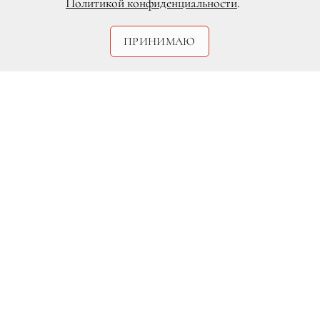
Политикой конфиденциальности
.
ПРИНИМАЮ
Legion-Media
Жерар Депардье, получив