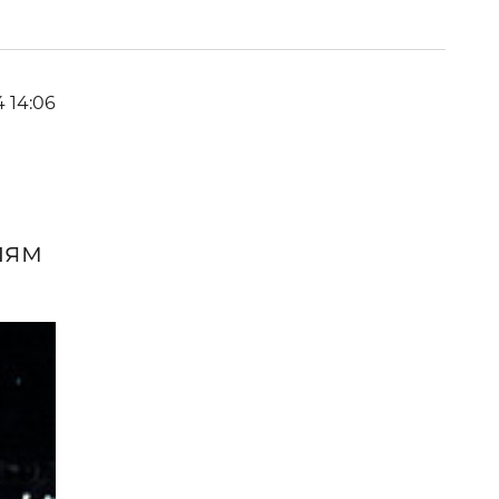
4 14:06
лям