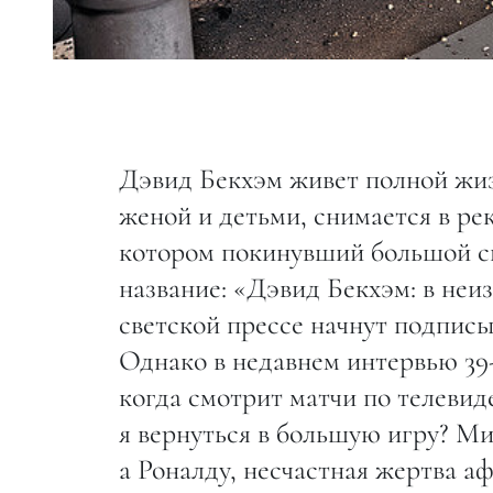
Дэвид Бекхэм живет полной жиз
женой и детьми, снимается в ре
котором покинувший большой сп
название: «Дэвид Бекхэм: в неи
светской прессе начнут подписы
Однако в недавнем интервью 39-
когда смотрит матчи по телевиде
я вернуться в большую игру? Ми
а Роналду, несчастная жертва а