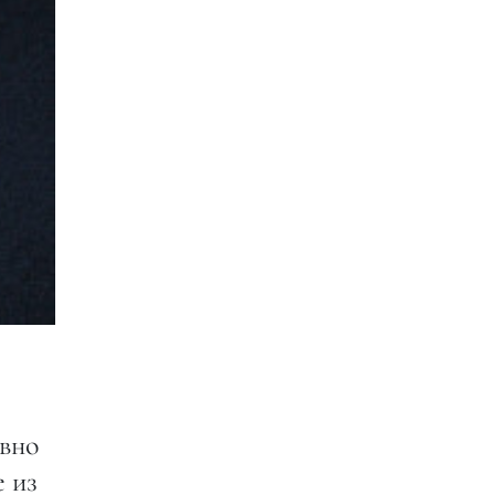
вно
е из