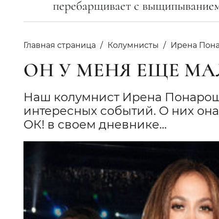
перебарщивает с выщипыванием
Главная страница
Колумнисты
Ирена Пон
ОН У МЕНЯ ЕЩЕ М
Наш колумнист Ирена Понарошк
интересных событий. О них он
ОК! в своем дневнике...