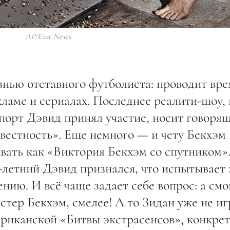
AP/East News
нью отставного футболиста: проводит вре
кламе и сериалах. Последнее реалити-шоу, 
орт Дэвид принял участие, носит говоря
звестность». Еще немного — и чету Бекхэм 
вать как «Виктория Бекхэм со спутником»
летний Дэвид признался, что испытывает 
нию. И всё чаще задает себе вопрос: а смо
стер Бекхэм, смелее! А то Зидан уже не иг
фриканской «Битвы экстрасенсов», конкре