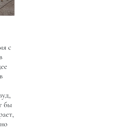
мя с
в
щее
в
.
зуд,
г бы
рает,
тно