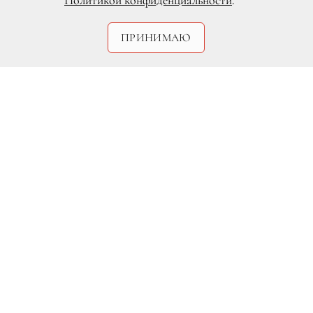
Политикой конфиденциальности
.
ПРИНИМАЮ
DR
Неделя моды в Лондоне — одна из
самых важных, когда твое занятие —
концепт-стор и современная мода.
Англичане верят в свою легкую
промышленность, и при становлении
бренда практически каждый дизайнер