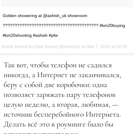
Golden showering at @ashish_uk showroom
???????????????????????????????????????? #km20buying
#km20shooting #ashish #pfw
A post shared by Olga Karput (@okarput) on
Mar 7, 2016 at 10:59am PST
Так вот, чтобы телефон не садился
никогда, а Интернет не заканчивался,
беру с собой две коробочки: одна
позволяет заряжать пару телефонов
целую неделю, а вторая, любимая, —
источник бесперебойного Интернета.
Делать всё это в роуминге было бы
чересчур расточительно.