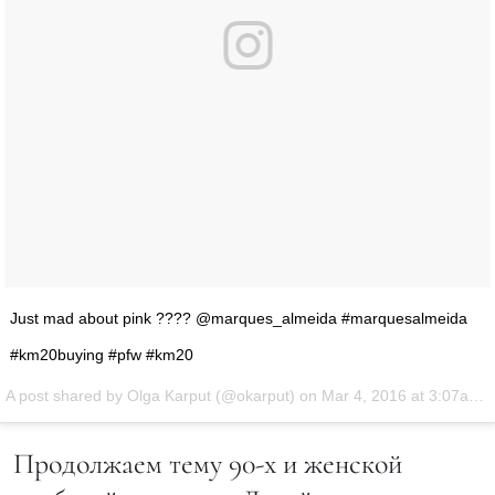
Just mad about pink ???? @marques_almeida #marquesalmeida
#km20buying #pfw #km20
A post shared by Olga Karput (@okarput) on
Mar 4, 2016 at 3:07am PST
Продолжаем тему 90-х и женской