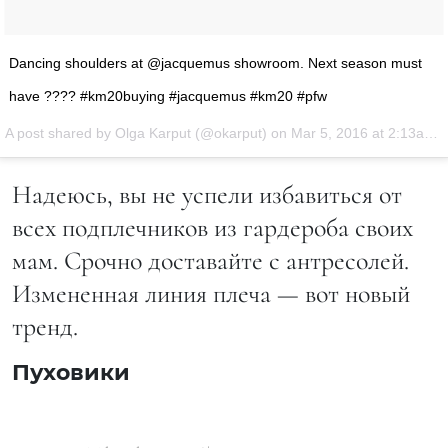
Dancing shoulders at @jacquemus showroom. Next season must
have ???? #km20buying #jacquemus #km20 #pfw
A post shared by Olga Karput (@okarput) on
Mar 5, 2016 at 2:13am PST
Надеюсь, вы не успели избавиться от
всех подплечников из гардероба своих
мам. Срочно доставайте с антресолей.
Измененная линия плеча — вот новый
тренд.
Пуховики