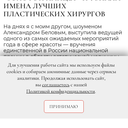
ИМЕНА ЛУЧШИХ
ПЛАСТИЧЕСКИХ ХИРУРГОВ
На днях я с моим другом, шоуменом
Александром Беловым, выступила ведущей
одного из самых ожидаемых мероприятий
года в сфере красоты — вручения
единственной в России национальной
премии в области эстетической медицины
«Золотой ланцет». В этот раз она проходила
Для улучшения работы сайта мы используем файлы
на сцене Российского академического
cookies и собираем анонимные данные через сервисы
молодежного театра.
аналитики. Продолжая использовать сайт,
вы
соглашаетесь
с нашей
Политикой конфиденциальности
.
ПРИНИМАЮ