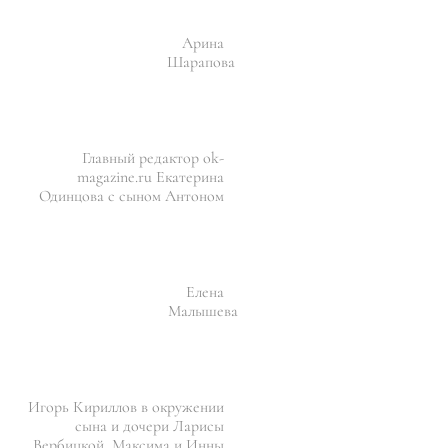
Арина
Шарапова
Главный редактор ok-
magazine.ru Екатерина
Одинцова с сыном Антоном
Елена
Малышева
Игорь Кириллов в окружении
сына и дочери Ларисы
Вербицкой, Максима и Инны