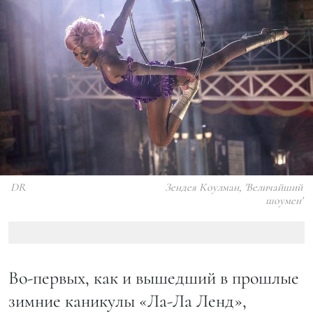
DR
Зендея Коулман, 'Величайший
шоумен'
Во-первых, как и вышедший в прошлые
зимние каникулы «Ла-Ла Ленд»,