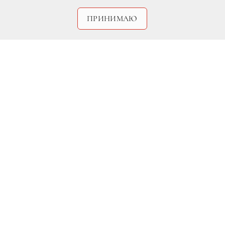
ПРИНИМАЮ
Профессиональный астролог
Инна
Любимова
раскрывает самые удачные
даты для принятия важных решений,
проведения сделок и постановки задач,
связанных с карьерой.