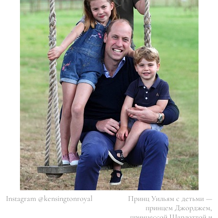
Instagram @kensingtonroyal
Принц Уильям с детьми —
принцем Джорджем,
принцессой Шарлоттой и