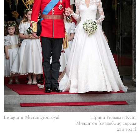
Instagram @kensingtonroyal
Принц Уильям и Кейт
Миддлтон (свадьба 29 апреля
2011 года)