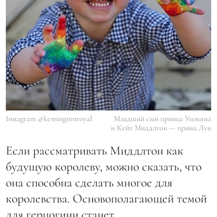
Instagram @kensingtonroyal
Младший сын принца Уильяма
и Кейт Миддлтон — принц Луи
Если рассматривать Миддлтон как
будущую королеву, можно сказать, что
она способна сделать многое для
королевства. Основополагающей темой
для герцогини станет