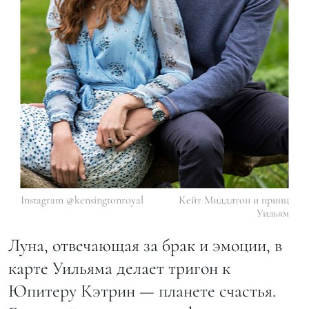
Instagram @kensingtonroyal
Кейт Миддлтон и принц
Уильям
Луна, отвечающая за брак и эмоции, в
карте Уильяма делает тригон к
Юпитеру Кэтрин — планете счастья.